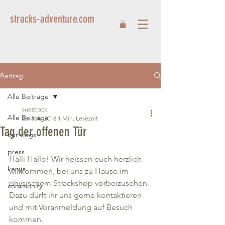
stracks-adventure.com
Beitrag
Alle Beiträge
suestrack
Alle Beiträge
25. Juni 2018
1 Min. Lesezeit
Tag der offenen Tür
our vlogs
press
Halli Hallo! Wir heissen euch herzlich 
kenya
willkommen, bei uns zu Hause im 
physischem Strackshop vorbeizusehen. 
community
Dazu dürft ihr uns gerne kontaktieren 
und mit Voranmeldung auf Besuch 
kommen.